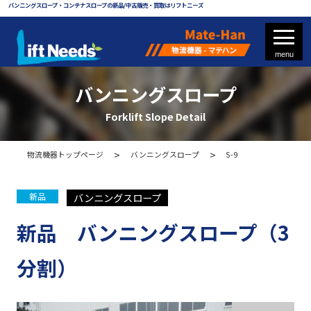
バンニングスロープ・コンテナスロープの新品/中古販売・買取はリフトニーズ
バンニングスロープ
Forklift Slope Detail
フォークリフト
物流機器トップページ
バンニングスロープ
S-9
フォークリフト部品
バンニングスロープ
新品
新品 バンニングスロープ（3
物流機器 - マテハン
分割）
各種パレット
メッシュパレット