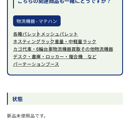
こちらの関連商品も一緒にどうですか？
物流機器 - マテハン
各種パレット
メッシュパレット
ネスティングラック
重量・中軽量ラック
カゴ代車・6輪台車
物流機器買取
その他物流機器
デスク・書庫・ロッカー・複合機 など
パーテーションブース
状態
新品未使用品です。