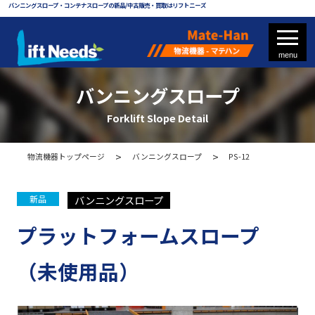
バンニングスロープ・コンテナスロープの新品/中古販売・買取はリフトニーズ
バンニングスロープ
Forklift Slope Detail
フォークリフト
物流機器トップページ
バンニングスロープ
PS-12
フォークリフト部品
バンニングスロープ
新品
プラットフォームスロープ
物流機器 - マテハン
（未使用品）
各種パレット
メッシュパレット