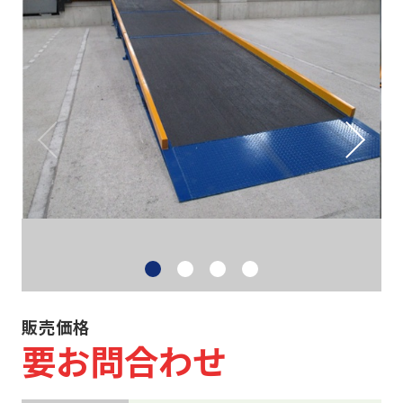
ネスティングラック
重量・中量ラック
カゴ台車・6輪台車
バンニングスロープ
その他 物流機器
物流機器買取
事務機器など
販売価格
要お問合わせ