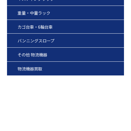
重量・中量ラック
カゴ台車・6輪台車
バンニングスロープ
その他 物流機器
物流機器買取