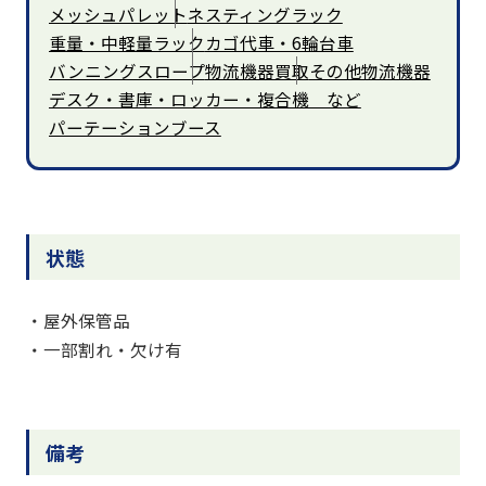
メッシュパレット
ネスティングラック
重量・中軽量ラック
カゴ代車・6輪台車
バンニングスロープ
物流機器買取
その他物流機器
デスク・書庫・ロッカー・複合機 など
パーテーションブース
状態
・屋外保管品
・一部割れ・欠け有
備考