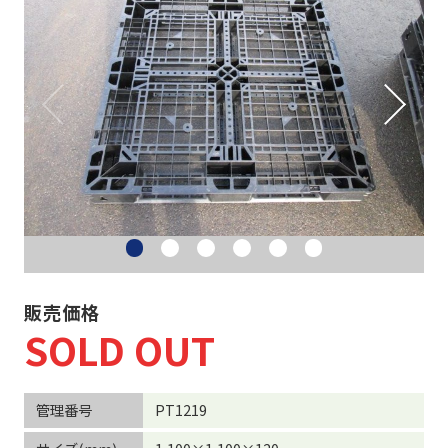
ネスティングラック
重量・中量ラック
カゴ台車・6輪台車
バンニングスロープ
その他 物流機器
物流機器買取
販売価格
SOLD OUT
事務機器など
管理番号
PT1219