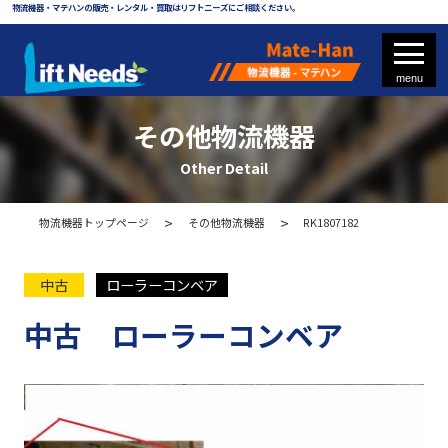
物流機器・マテハンの販売・レンタル・買取はリフトニーズにご相談ください。
その他物流機器
Other Detail
フォークリフト
物流機器トップページ
その他物流機器
RK1807182
フォークリフト部品
中古
ローラーコンベア
中古 ローラーコンベア
物流機器 - マテハン
各種パレット
メッシュパレット