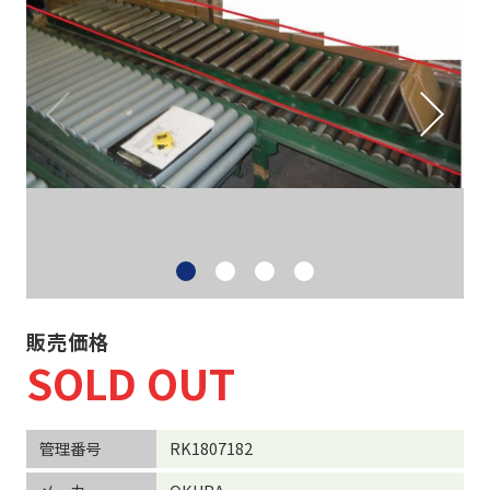
ネスティングラック
重量・中量ラック
カゴ台車・6輪台車
バンニングスロープ
その他 物流機器
物流機器買取
販売価格
SOLD OUT
事務機器など
管理番号
RK1807182