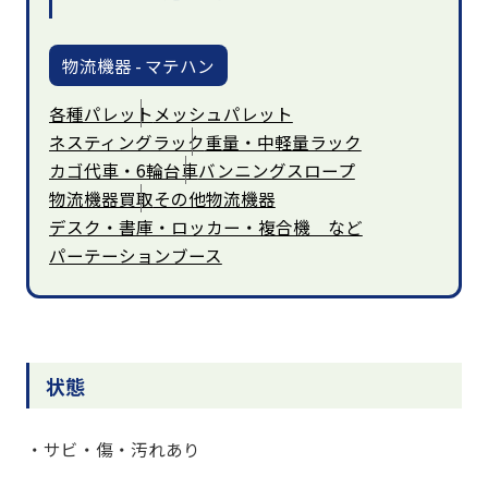
物流機器 - マテハン
各種パレット
メッシュパレット
ネスティングラック
重量・中軽量ラック
カゴ代車・6輪台車
バンニングスロープ
物流機器買取
その他物流機器
デスク・書庫・ロッカー・複合機 など
パーテーションブース
状態
・サビ・傷・汚れあり