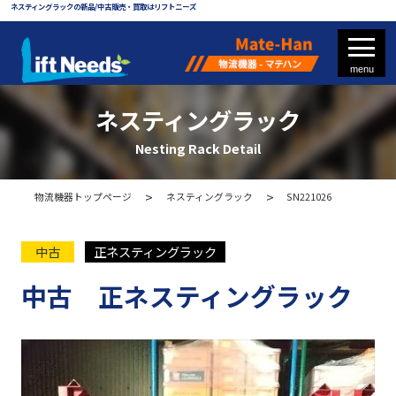
ネスティングラックの新品/中古販売・買取はリフトニーズ
ネスティングラック
Nesting Rack Detail
フォークリフト
物流機器トップページ
ネスティングラック
SN221026
フォークリフト部品
中古
正ネスティングラック
中古 正ネスティングラック
物流機器 - マテハン
各種パレット
メッシュパレット