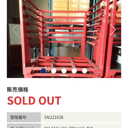
ネスティングラック
重量・中量ラック
カゴ台車・6輪台車
バンニングスロープ
その他 物流機器
物流機器買取
販売価格
SOLD OUT
事務機器など
管理番号
SN221026