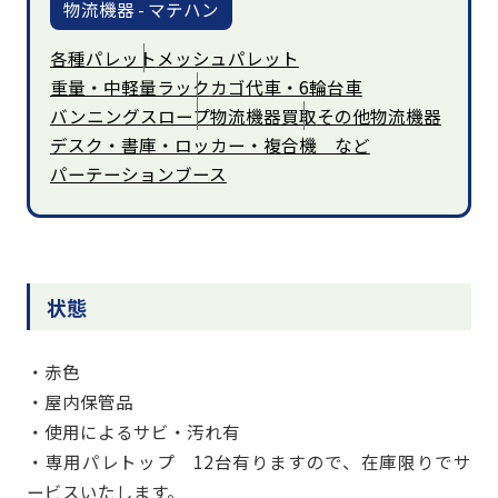
物流機器 - マテハン
各種パレット
メッシュパレット
重量・中軽量ラック
カゴ代車・6輪台車
バンニングスロープ
物流機器買取
その他物流機器
デスク・書庫・ロッカー・複合機 など
パーテーションブース
状態
・赤色
・屋内保管品
・使用によるサビ・汚れ有
・専用パレトップ 12台有りますので、在庫限りでサ
ービスいたします。