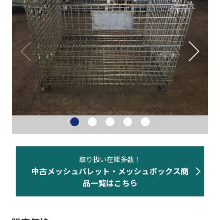
ネスティングラック
重量・中量ラック
カゴ台車・6輪台車
バンニングスロープ
その他 物流機器
物流機器買取
取り扱い在庫多数！
中古メッシュパレット・メッシュボックス商
事務機器など
品一覧はこちら