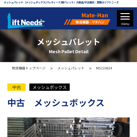
メッシュパレット（メッシュボックス/パレティーナ/網パレット）の新品/中古販売・買取はリフトニーズ
メッシュパレット
Mesh Pallet Detail
フォークリフト
物流機器トップページ
メッシュパレット
MS210624
フォークリフト部品
中古
メッシュボックス
中古 メッシュボックス
物流機器 - マテハン
各種パレット
メッシュパレット