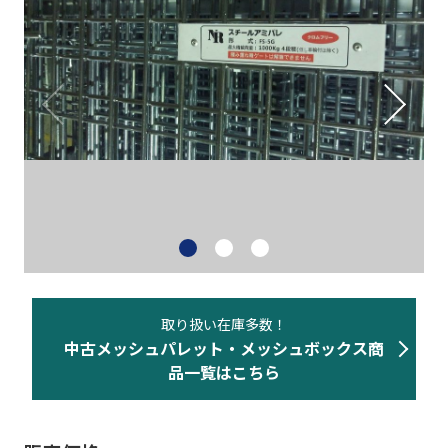
ネスティングラック
重量・中量ラック
カゴ台車・6輪台車
バンニングスロープ
その他 物流機器
物流機器買取
取り扱い在庫多数！
中古メッシュパレット・メッシュボックス商
事務機器など
品一覧はこちら