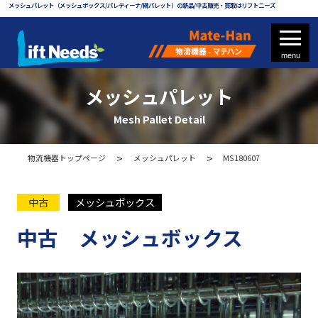
メッシュパレット（メッシュボックス/パレティーナ/網パレット）の新品/中古販売・買取はリフトニーズ
メッシュパレット
Mesh Pallet Detail
フォークリフト
物流機器トップページ
メッシュパレット
MS180607
フォークリフト部品
中古
メッシュボックス
中古 メッシュボックス
物流機器 - マテハン
各種パレット
メッシュパレット