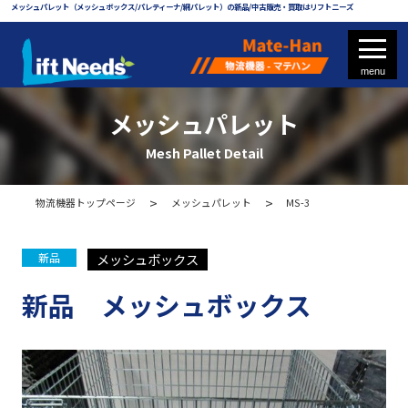
メッシュパレット（メッシュボックス/パレティーナ/網パレット）の新品/中古販売・買取はリフトニーズ
メッシュパレット
Mesh Pallet Detail
フォークリフト
物流機器トップページ
メッシュパレット
MS-3
フォークリフト部品
メッシュボックス
新品
新品 メッシュボックス
物流機器 - マテハン
各種パレット
メッシュパレット