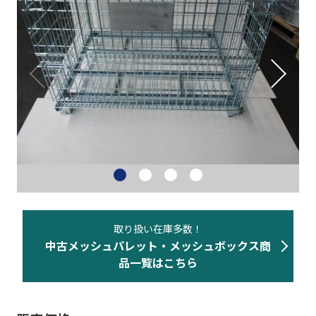
ネスティングラック
重量・中量ラック
カゴ台車・6輪台車
バンニングスロープ
その他 物流機器
物流機器買取
取り扱い在庫多数！
中古メッシュパレット・メッシュボックス商
事務機器など
品一覧はこちら