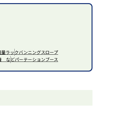
軽量ラック
バンニングスロープ
機 など
パーテーションブース