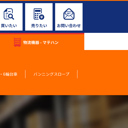
物流機器 - マテハン
・6輪台車
バンニングスロープ