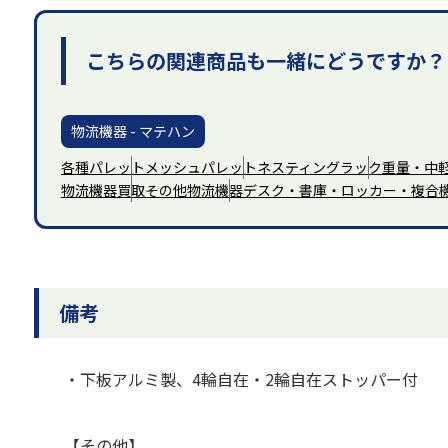
こちらの関連商品も一緒にどうですか？
物流機器 - マテハン
各種パレット
メッシュパレット
ネスティングラック
重量・中
物流機器買取
その他物流機器
デスク・書庫・ロッカー・複合
備考
・下板アルミ製、4輪自在・2輪自在ストッパー付
【その他】