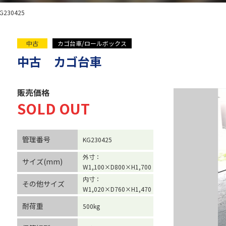
G230425
中古
カゴ台車/ロールボックス
中古 カゴ台車
販売価格
SOLD OUT
管理番号
KG230425
外寸：
サイズ(mm)
W1,100×D800×H1,700
内寸：
その他サイズ
W1,020×D760×H1,470
耐荷重
500kg