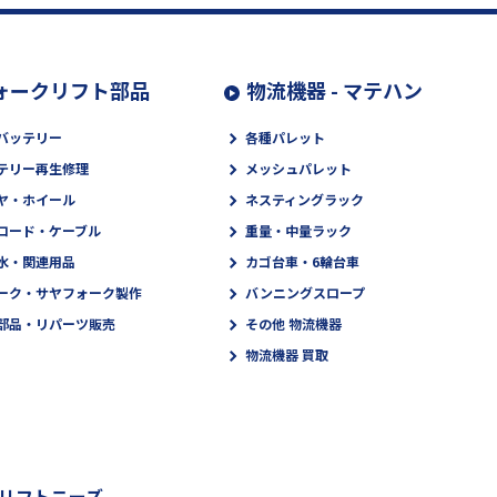
ォークリフト部品
物流機器 - マテハン
バッテリー
各種パレット
テリー再生修理
メッシュパレット
ヤ・ホイール
ネスティングラック
コード・ケーブル
重量・中量ラック
水・関連用品
カゴ台車・6輪台車
ーク・サヤフォーク製作
バンニングスロープ
部品・リパーツ販売
その他 物流機器
物流機器 買取
リフトニーズ