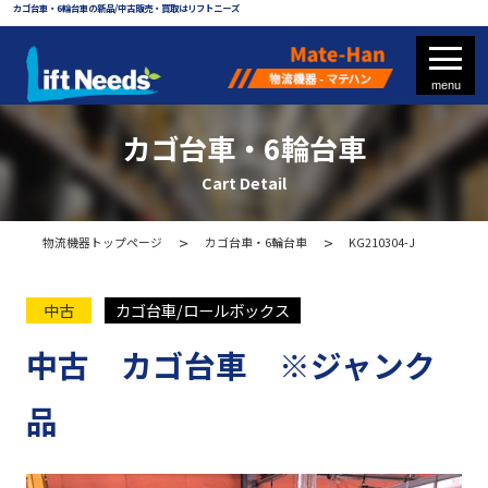
カゴ台車・6輪台車の新品/中古販売・買取はリフトニーズ
カゴ台車・6輪台車
Cart Detail
フォークリフト
物流機器トップページ
カゴ台車・6輪台車
KG210304-J
フォークリフト部品
中古
カゴ台車/ロールボックス
中古 カゴ台車 ※ジャンク
物流機器 - マテハン
品
各種パレット
メッシュパレット