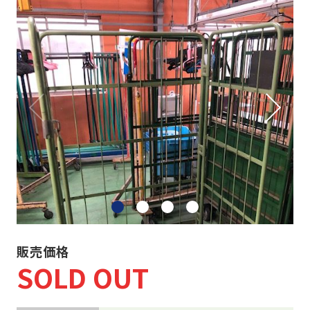
ネスティングラック
重量・中量ラック
カゴ台車・6輪台車
バンニングスロープ
その他 物流機器
物流機器買取
事務機器など
販売価格
SOLD OUT