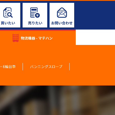
物流機器 - マテハン
・6輪台車
バンニングスロープ