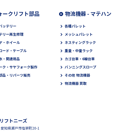
ォークリフト部品
物流機器 - マテハン
バッテリー
各種パレット
テリー再生修理
メッシュパレット
ヤ・ホイール
ネスティングラック
コード・ケーブル
重量・中量ラック
水・関連用品
カゴ台車・6輪台車
ーク・サヤフォーク製作
バンニングスロープ
部品・リパーツ販売
その他 物流機器
物流機器 買取
リフトニーズ
95 愛知県瀬戸市塩草町20-1