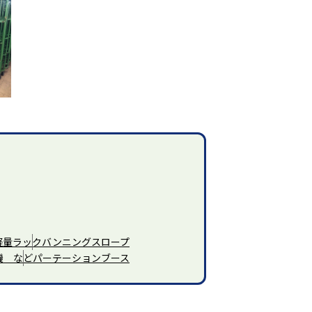
軽量ラック
バンニングスロープ
機 など
パーテーションブース