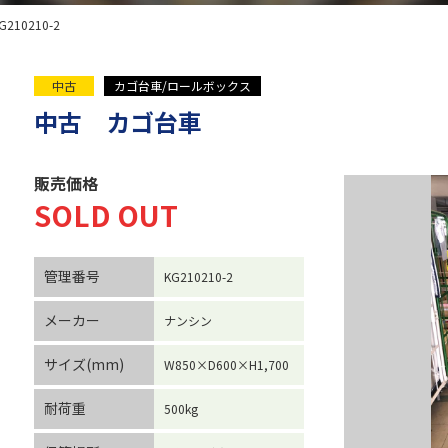
G210210-2
中古
カゴ台車/ロールボックス
中古 カゴ台車
販売価格
SOLD OUT
管理番号
KG210210-2
メーカー
ナンシン
サイズ(mm)
W850×D600×H1,700
耐荷重
500kg