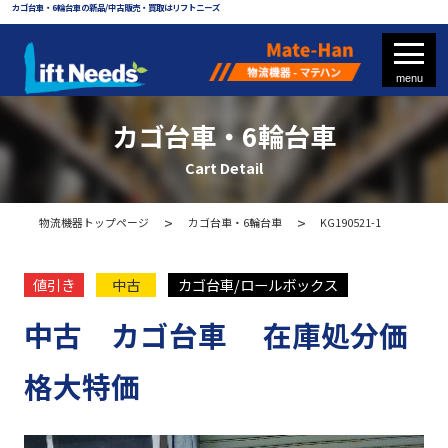
カゴ台車・6輪台車の新品/中古販売・買取はリフトニーズ
カゴ台車・6輪台車
Cart Detail
フォークリフト
物流機器トップページ
カゴ台車・6輪台車
KG190521-1
フォークリフト部品
値引き
中古
カゴ台車/ロールボックス
中古 カゴ台車 在庫処分価
物流機器 - マテハン
格大特価
各種パレット
メッシュパレット