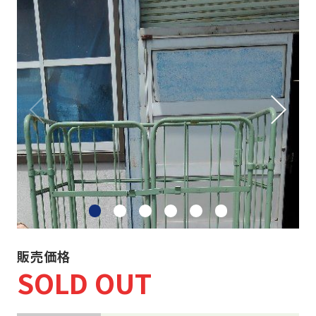
ネスティングラック
重量・中量ラック
カゴ台車・6輪台車
バンニングスロープ
その他 物流機器
物流機器買取
事務機器など
販売価格
SOLD OUT